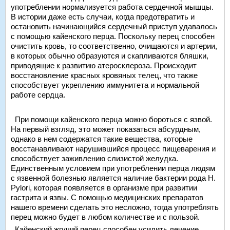
употреблении нормализуется работа сердечной мышцы.
В истории даже есть случаи, когда предотвратить и
остановить начинающийся сердечный приступ удавалось
с помощью кайенского перца. Поскольку перец способен
очистить кровь, то соответственно, очищаются и артерии,
в которых обычно образуются и скапливаются бляшки,
приводящие к развитию атеросклероза. Происходит
восстановление красных кровяных телец, что также
способствует укреплению иммунитета и нормальной
работе сердца.
При помощи кайенского перца можно бороться с язвой.
На первый взгляд, это может показаться абсурдным,
однако в нем содержатся такие вещества, которые
восстанавливают нарушившийся процесс пищеварения и
способствует заживлению слизистой желудка.
Единственным условием при употреблении перца людям
с язвенной болезнью является наличие бактерии рода Н.
Pylori, которая появляется в организме при развитии
гастрита и язвы. С помощью медицинских препаратов
нашего времени сделать это несложно, тогда употреблять
перец можно будет в любом количестве и с пользой.
Кайенский жгучий перец способен усилить лечение