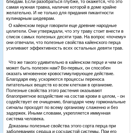
блюдам. Если разобраться глубже, то окажется, что это
самая нужная травка, наличие которой в доме крайне
желательно. И не только для придания пикантности
кулинарным шедеврам.
О кайенском перце говорили еще древние народные
целители. Они утверждали, что эту траву стоит внести в
список самых полезных десяти трав. На вопрос «почему»
они отвечали, что полезные свойства кайенского перца
усиливают эффективность всех остальных девяти трав.
Что же такого удивительно в кайенском перце и чем он
может быть полезен нам? Во-первых, он способен
оказать мгновенное кровостимулирующее действие.
Благодаря ему, ускоряются процессы переноса
питательных веществ ко всем клеткам в организме.
Полезные свойства этого растения оказывают
благоприятное воздействие на состав крови в целом, - он
содействует ее очищению, благодаря чему гормональные
сигналы проходят по всему организму слаженно и без
задержек. Иными словами, укрепляется иммунная
система человека.
Доказаны полезные свойства этого сорта перца при
заболеваниях сердца и сосудистой системы. При его