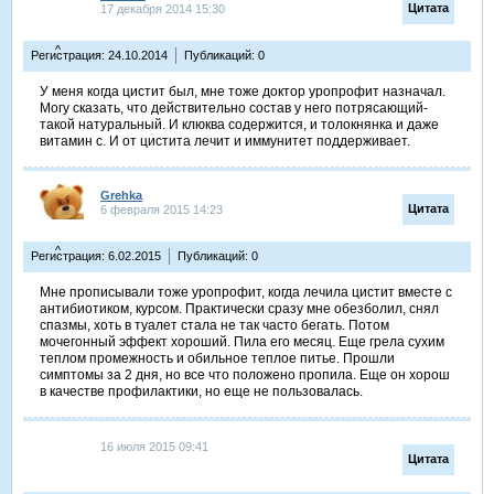
Цитата
17 декабря 2014 15:30
^
Регистрация: 24.10.2014
Публикаций: 0
У меня когда цистит был, мне тоже доктор уропрофит назначал.
Могу сказать, что действительно состав у него потрясающий-
такой натуральный. И клюква содержится, и толокнянка и даже
витамин с. И от цистита лечит и иммунитет поддерживает.
Grehka
Цитата
6 февраля 2015 14:23
^
Регистрация: 6.02.2015
Публикаций: 0
Мне прописывали тоже уропрофит, когда лечила цистит вместе с
антибиотиком, курсом. Практически сразу мне обезболил, снял
спазмы, хоть в туалет стала не так часто бегать. Потом
мочегонный эффект хороший. Пила его месяц. Еще грела сухим
теплом промежность и обильное теплое питье. Прошли
симптомы за 2 дня, но все что положено пропила. Еще он хорош
в качестве профилактики, но еще не пользовалась.
16 июля 2015 09:41
Цитата