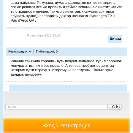
сама найдешь. Покупала, думала развод, не во что не верила,
позже решила всё же пропить и сейчас вспоминаю цистит как что
то страшное и вечное. Так что в некоторых случаях докторов
слушать нужно)) препараты доктор назначал Hydrangea EX и
Pau d'Arco GP .
6 сентября 2017 13:48
Цитата
^
Регистрация: --
Публикаций: 0
Раньше так было хорошо - чуть почуял неладное, купил порошок
монурала, выпил и все прошло. А теперь требуют рецепт, за
которым идти к врачу, к которому не попадешь... Только хуже
делают, по-моему.