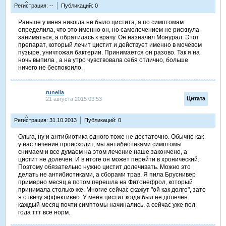
^
Регистрация: --
Публикаций: 0
Раньше у меня никогда не было цистита, а по симптомам
определила, что это именно он, но самолечением не рискнула
заниматься, а обратилась к врачу. Он назначил Монурал. Этот
препарат, который лечит цистит и действует именно в мочевом
пузыре, уничтожая бактерии. Принимается он разово. Так я на
ночь выпила , а на утро чувствовала себя отлично, больше
ничего не беспокоило.
runella
Цитата
21 августа 2015 03:53
^
Регистрация: 31.10.2013
Публикаций: 0
Ольга, ну и антибиотика одного тоже не достаточно. Обычно как
у нас лечение происходит, мы антибиотиками симптомы
снимаем и все думаем на этом лечение наше закончено, а
цистит не долечен. И в итоге он может перейти в хронический.
Поэтому обязательно нужно цистит долечивать. Можно это
делать не антибиотиками, а сборами трав. Я пила Бруснивер
примерно месяц,а потом перешла на Фитонефрол, который
принимала столько же. Многие сейчас скажут "ой как долго", зато
я отвечу эффективно. У меня цистит когда был не долечен
каждый месяц почти симптомы начинались, а сейчас уже пол
года ттт все норм.