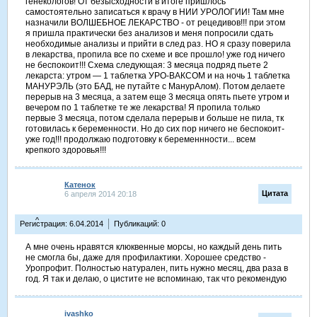
генекологов! От безысходности в итоге пришлось
самостоятельно записаться к врачу в НИИ УРОЛОГИИ! Там мне
назначили ВОЛШЕБНОЕ ЛЕКАРСТВО - от рецедивов!!! при этом
я пришла практически без анализов и меня попросили сдать
необходимые анализы и прийти в след раз. НО я сразу поверила
в лекарства, пропила все по схеме и все прошло! уже год ничего
не беспокоит!!! Схема следующая: 3 месяца подряд пьете 2
лекарста: утром — 1 таблетка УРО-ВАКСОМ и на ночь 1 таблетка
МАНУРЭЛЬ (это БАД, не путайте с МанурАлом). Потом делаете
перерыв на 3 месяца, а затем еще 3 месяца опять пьете утром и
вечером по 1 таблетке те же лекарства! Я пропила только
первые 3 месяца, потом сделала перерыв и больше не пила, тк
готовилась к беременности. Но до сих пор ничего не беспокоит-
уже год!!! продолжаю подготовку к беременнности... всем
крепкого здоровья!!!
Катенок
Цитата
6 апреля 2014 20:18
^
Регистрация: 6.04.2014
Публикаций: 0
А мне очень нравятся клюквенные морсы, но каждый день пить
не смогла бы, даже для профилактики. Хорошее средство -
Уропрофит. Полностью натурален, пить нужно месяц, два раза в
год. Я так и делаю, о цистите не вспоминаю, так что рекомендую
ivashko