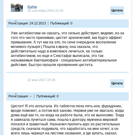
Gulya
Цитата
28 сентября 2016 21:24
^
Регистрация: 24.12.2013
Публикаций: 0
Уже антибиотики не сказать, что сильно действуют, видимо, из-за
того что часто принимаю, цистит хронический, как будто эффект
привыкания. А тут как на зло, по сени очередное воспаление
мочевого пузыря:( Пошла к врачу, она сказала, что
действительно надо в комплексе лечиться, не только
антибиотиком, но еще и Секстафаг выписала, это так
называемые бактериофаги - специально антибактериальное
действие. Быстро прошли проявления цистита.
22 мая 2017 19:26
Цитата
^
Регистрация: --
Публикаций: 0
Цистит! Я это испытала. Из таблеток пила пять-нок, фурадонин,
вроде поможет, а потом всё заново. Нервов уже не хватало, когда
дома ещё как то, но когда на работе была, это не выносимо. Тогда
я завязала лучиться сама, пошла к доктору, мужчина мировой
попался и грамотный. Назначил пропить курс из растительных
средств, сначала подумала, что заработать на мне хочет, а он
всего лишь черкнул на листике названия, а где купить, сказал,