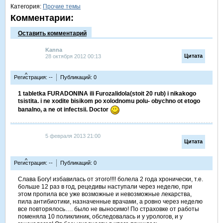
Категория:
Прочие темы
Комментарии:
Оставить комментарий
Kanna
Цитата
28 октября 2012 00:13
^
Регистрация: --
Публикаций: 0
1 tabletka FURADONINA ili Furozalidola(stoit 20 rub) i nikakogo
tsistita. i ne xodite bisikom po xolodnomu polu- obychno ot etogo
banalno, a ne ot infectsii. Doctor
5 февраля 2013 21:00
Цитата
^
Регистрация: --
Публикаций: 0
Слава Богу! избавилась от этого!!!! болела 2 года хронически, т.е.
больше 12 раз в год, рецедивы наступали через неделю, при
этом пропила все уже возможные и невозможные лекарства,
пила антибиотики, назначенные врачами, а ровно через неделю
все повторялось…. было не выносимо! По страховке от работы
поменяла 10 поликлиник, обследовалась и у урологов, и у