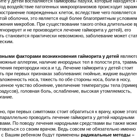
ите у детей воспаляются гайморовы пазухи, которые находятся
Под воздействие патогенных микроорганизмов происходит зараж
ространение поврежденных клеток, вследствие чего появляется 
той оболочки, это является ещё более благоприятным условие
жения микробов. При существовании такого отёка длительное 
 игнорирует и не производится лечение гайморита у детей), его
ть становится практически невозможно, заболевание может ста
еским.
вными факторами возникновения гайморита у детей
являютс
можные аллергии, наличие инородных тел в полости рта, травм
ления перегородки носа и т.д. Лечение гайморита у детей стоит
ть при первых признаках заболевания: гнойные, жидкие выделе
заложенность носа, тяжесть по обе стороны носа, боли в носу,
енное чувство обоняние, увеличение температуры тела (приме
градусов), головная боль, ослабление, высокая утомляемость,
гание.
о, при первых симптомах стоит обратиться к врачу, кроме этог
параллельно проводить лечение гайморита у детей народными
вами. По поводу лечения народными средствами вы также мож
товаться со своим врачом. Ведь совсем не обязательно именно
 с Вашим ребенком будут применены
радикальные методы –