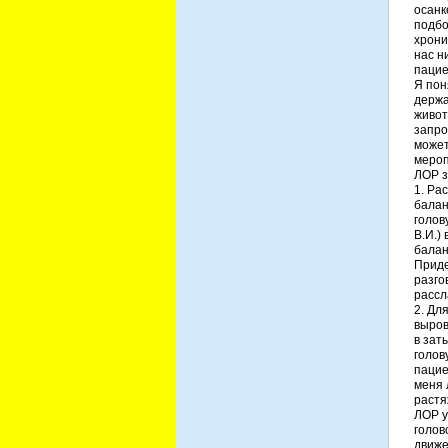
осанк
подбо
хрони
нас н
пацие
Я пон
держа
живот
запро
может
мероп
ЛОР з
1. Ра
балан
голов
В.И.)
балан
Приде
разго
рассл
2. Дл
выров
в зат
голов
пацие
меня 
растя
ЛОР у
голов
движе