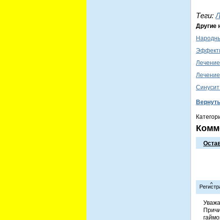
Теги:
Л
Другие 
Народны
Эффекти
Лечение
Лечение
Синусит
Вернут
Категор
Комм
Оста
^
Регистра
Уважа
Причи
гаймо