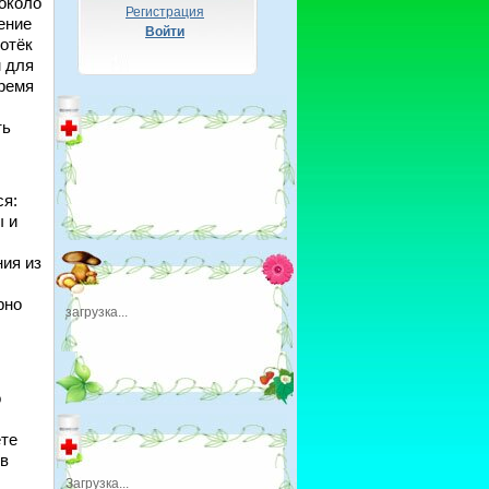
 около
Регистрация
ение
Войти
отёк
м для
время
ть
я:
ы и
ния из
рно
загрузка...
о
ете
 в
Загрузка...