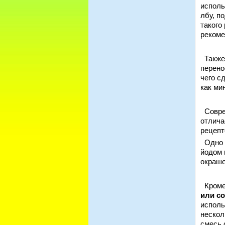
испол
лбу, п
такого
рекоме
Также 
перено
чего с
как ми
Соврем
отлича
рецепт
Одно 
йодом 
окраше
Кроме 
или с
исполь
нескол
смесь 