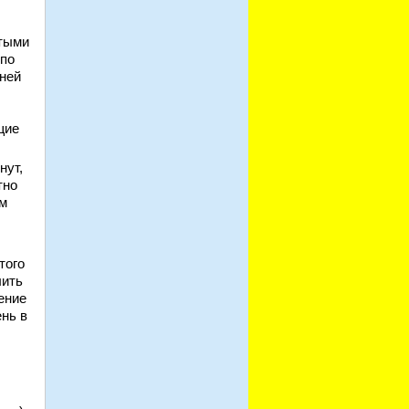
утыми
 по
вней
щие
нут,
тно
ом
того
лить
ение
ень в