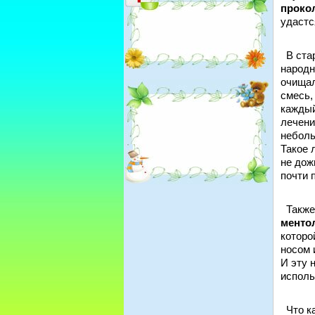
проко
удастс
В стар
народ
очищал
смесь,
каждый
лечени
неболь
Такое 
не дож
почти 
Также,
менто
которо
носом 
И эту 
испол
Что ка