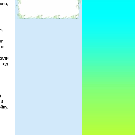
жно,
и,
ли
рс
жали.
 год,
д
ли
йку.