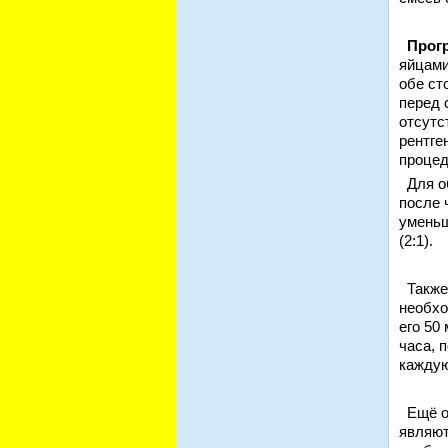
Прогр
яйцами
обе ст
перед 
отсутс
рентге
процед
Для об
после 
уменьш
(2:1).
Также,
необхо
его 50
часа, 
каждую
Ещё од
являют