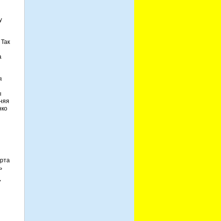
у
и
 Так
а
я
ы
аняя
нко
орта
ь
У
я