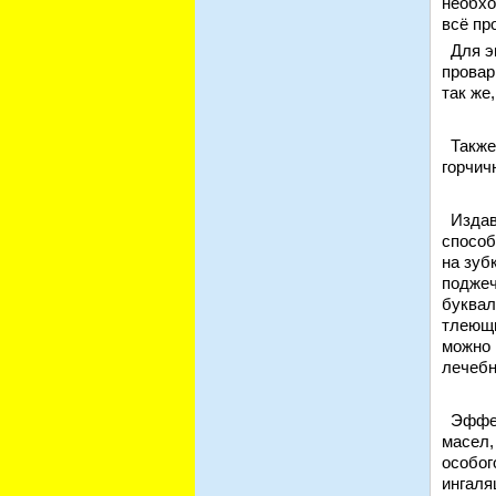
необхо
всё пр
Для эв
провар
так же
Также 
горчич
Издавн
способ
на зуб
поджеч
буквал
тлеющи
можно 
лечебн
Эффект
масел,
особог
ингаля