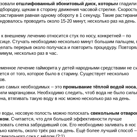
ьзовали
отшлифованный эбонитовый диск, которы
м гладили
одбородку, щекам в сторону движения часовой стрелке. Скорост
 растирания равная одному обороту в 1 секунду. Такие растиран
ндовалось проводить около 15-20 минут, несколько раз на день.
к внешнему лечению относится стук по носу, конкретней – по
сице. Стучать необходимо несколько минут большим пальцем, 
делать перерыв около получаса и повторить процедуру. Повторя
нимум, несколько раз в час.
енное лечение гайморита у детей народными средствами не с
ется от того, которое было в старину. Существует несколько
ов.
из самых необходимых – это
промывание тёплой водой носа
или марганцовки. Необходимо следить, чтоб вода не было силь
на, втягивать такую воду в нос можно несколько раз на день.
воды, носовую полость можно полоскать
свекольным отваро
оком
. Считается, что для большей эффективности лучше
зовать слегка забродивший сок. Его необходимо заливать в нос
ько капель, около трёх раз на день. Ещё более лучший способ –
свекольного сока с мёдом (2:1).