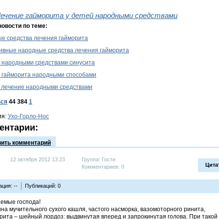
ечение гайморита у детей народными средствами
новости по теме:
е средства лечения гайморита
вные народные средства лечения гайморита
 народными средствами синусита
 гайморита народными способами
 лечение народными средствами
ься
44 384
1
ия:
Ухо-Горло-Нос
ентарии:
вить комментарий
12 октября 2012 13:23
Группа: Гости
Цита
Комментариев: 0
ция: --
Публикаций: 0
емые господа!
на мучительного сухого кашля, частого насморка, вазомоторного ринита,
рита – шейный лордоз: выдвинутая вперед и запрокинутая голова. При такой