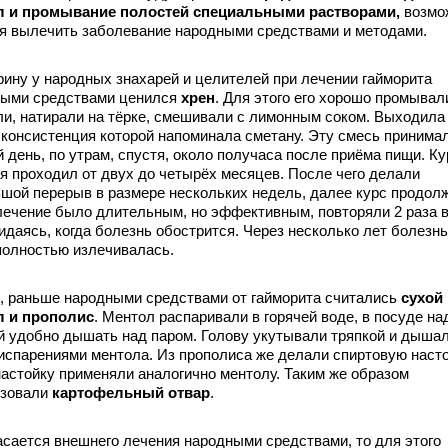
л и промывание полостей специальными растворами,
возмо
я вылечить заболевание народными средствами и методами.
ину у народных знахарей и целителей при лечении гайморита
ными средствами ценился
хрен
. Для этого его хорошо промывал
и, натирали на тёрке, смешивали с лимонным соком. Выходила
 консистенция которой напоминала сметану. Эту смесь принима
 день, по утрам, спустя, около получаса после приёма пищи. Ку
я проходил от двух до четырёх месяцев. После чего делали
шой перерыв в размере нескольких недель, далее курс продол
лечение было длительным, но эффективным, повторяли 2 раза в
идаясь, когда болезнь обострится. Через несколько лет болезнь
полностью излечивалась.
 раньше народными средствами от гайморита считались
сухой
л и прополис
. Ментол распаривали в горячей воде, в посуде на
й удобно дышать над паром. Голову укутывали тряпкой и дыша
испарениями ментола. Из прополиса же делали спиртовую насто
настойку применяли аналогично ментолу. Таким же образом
ьзовали
картофельный отвар
.
сается внешнего лечения народными средствами, то для этого