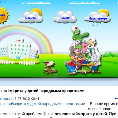
0:12
Сделать стартовой
Добавить в избранное
вная
Ссылки
Меню
Наши авторы
е гайморита у детей народными средствами
атьяна
от 3-07-2010, 00:41
В наше время 
мы всё чаще
аемся с такой проблемой, как
лечение гайморита у детей
. При