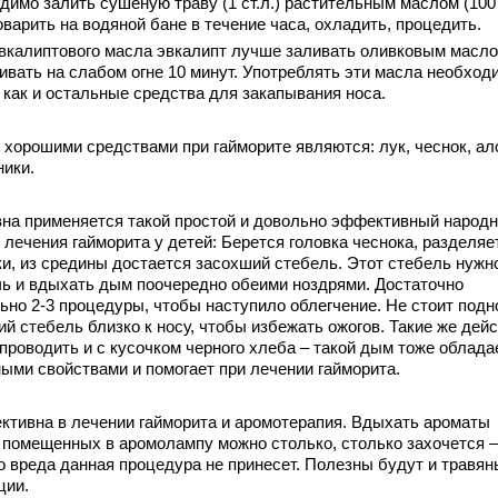
димо залить сушеную траву (1 ст.л.) растительным маслом (100
оварить на водяной бане в течение часа, охладить, процедить.
калиптового масла эвкалипт лучше заливать оливковым масло
ивать на слабом огне 10 минут. Употреблять эти масла необход
, как и остальные средства для закапывания носа.
хорошими средствами при гайморите являются: лук, чеснок, ал
ники.
а применяется такой простой и довольно эффективный народ
 лечения гайморита у детей: Берется головка чеснока, разделяе
ки, из средины достается засохший стебель. Этот стебель нужн
ь и вдыхать дым поочередно обеими ноздрями. Достаточно
ьно 2-3 процедуры, чтобы наступило облегчение. Не стоит подн
й стебель близко к носу, чтобы избежать ожогов. Такие же дей
проводить и с кусочком черного хлеба – такой дым тоже облада
ыми свойствами и помогает при лечении гайморита.
ивна в лечении гайморита и аромотерапия. Вдыхать ароматы
 помещенных в аромолампу можно столько, столько захочется –
о вреда данная процедура не принесет. Полезны будут и травян
ции.