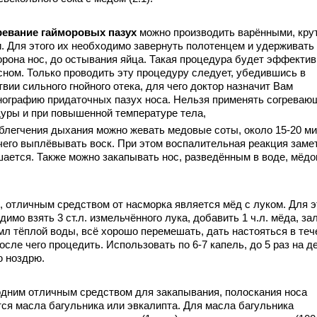
евание гайморовых пазух
можно производить варёнными, кр
. Для этого их необходимо завернуть полотенцем и удерживать
орона нос, до остывания яйца. Такая процедура будет эффекти
сном. Только проводить эту процедуру следует, убедившись в
твии сильного гнойного отека, для чего доктор назначит Вам
нографию придаточных пазух носа. Нельзя применять согреваю
уры и при повышенной температуре тела,
легчения дыхания можно жевать медовые соты, около 15-20 ми
чего выплёвывать воск. При этом воспалительная реакция заме
ается. Также можно закапывать нос, разведённым в воде, мёд
 отличным средством от насморка является мёд с луком. Для э
димо взять 3 ст.л. измельчённого лука, добавить 1 ч.л. мёда, за
 мл тёплой воды, всё хорошо перемешать, дать настояться в теч
после чего процедить. Использовать по 6-7 капель, до 5 раз на д
 ноздрю.
ним отличным средством для закапывания, полоскания носа
ся масла багульника или эвкалипта. Для масла багульника