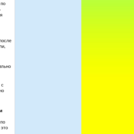
 по
ь
ия
после
ли,
ильно
, с
но
м
 по
 это