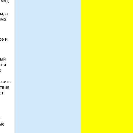
 мл),
м, а
имо
оэ и
ный
тся
о
осить
ствия
ет
ые