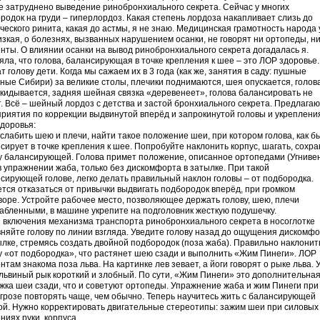
е затруднено выведение ринобронхиального секрета. Сейчас у многих
родок на груди – гиперлордоз. Какая степень лордоза накапливает слизь до
ческого ринита, какая до астмы, я не знаю. Медицинская грамотность народа 
изкая, о болезнях, вызванных нарушением осанки, не говорят ни ортопеды, н
нты. О влиянии осанки на вывод ринобронхиального секрета догадалась я.
яла, что голова, балансирующая в точке крепления к шее – это ЛОР здоровье.
т голову дети. Когда мы сажаем их в 3 года (как же, занятия в саду: пушные
ные Сибири) за великие столы, плечики поднимаются, шея опускается, голов
кидывается, задняя шейная связка «деревенеет», голова балансировать не
. Всё – шейный лордоз с детства и застой бронхиального секрета. Предлагаю
риятия по коррекции выдвинутой вперёд и запрокинутой головы и укреплени
доровья:
сслабить шею и плечи, найти такое положение шеи, при котором голова, как б
сирует в точке крепления к шее. Попробуйте наклонить корпус, шагать, сохр
у балансирующей. Голова примет положение, описанное ортопедами (Угниве
 в упражнении жаба, только без дискомфорта в затылке. При такой
сирующей голове, легко делать правильный наклон головы – от подбородка.
тся отказаться от привычки выдвигать подбородок вперёд, при громком
воре. Устройте рабочее место, позволяющее держать голову, шею, плечи
абленными, в машине укрепите на подголовник жесткую подушечку.
я включения механизма транспорта ринобронхиального секрета в носоглотке
няйте голову по линии взгляда. Уведите голову назад до ощущения дискомф
ылке, стремясь создать двойной подбородок (поза жаба). Правильно наклонит
у «от подбородка», что растянет шею сзади и выполнить «Жим Пинеги». ЛОР
нтам знакома поза льва. На картинке лев зевает, а йоги говорят о рыке льва. 
львиный рык короткий и злобный. По сути, «Жим Пинеги» это дополнительна
жка шеи сзади, что и советуют ортопеды. Упражнение жаба и жим Пинеги при
грозе повторять чаще, чем обычно. Теперь научитесь жить с балансирующей
ой. Нужно корректировать двигательные стереотипы: зажим шеи при силовых
ниях руки, корпуса.