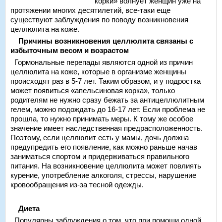
корки» волнует женщин уже на
протяжении многих десятилетий, все-таки еще
существуют заблуждения по поводу возникновения
целлюлита на коже.
Причины возникновения целлюлита связаны с
избыточным весом и возрастом
Гормональные перепады являются одной из причин
целлюлита на коже, которые в организме женщины
происходят раз в 5-7 лет. Таким образом, и у подростка
может появиться «апельсиновая корка», только
родителям не нужно сразу бежать за антицеллюлитным
гелем, можно подождать до 16-17 лет. Если проблема не
прошла, то нужно принимать меры. К тому же особое
значение имеет наследственная предрасположенность.
Поэтому, если целлюлит есть у мамы, дочь должна
предупредить его появление, как можно раньше начав
заниматься спортом и придерживаться правильного
питания. На возникновение целлюлита может повлиять
курение, употребление алкоголя, стрессы, нарушение
кровообращения из-за тесной одежды.
Диета
Популярны заблуждения о том, что при помощи одной