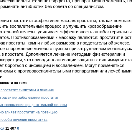
рически нельзя. Если нет эффекта, препарат можно заменить, но
применять антибиотик без совета со специалистом.
нии простатита эффективен массаж простаты, так как помогает
ить воспалительный процесс и улучшить кровообращение
ательной железы, усиливает эффективность антибактериальны
атов. Противопоказаниями к массажу являются: простатит в ост
рак простаты, камни любых размеров в предстательной железе,
ое опорожнение мочевого пузыря при затрудненном мочеиспуск
а в простате. Дополняется лечение методами физиотерапии и
коррекции, что приводит к активации защитных сил иммунитета
ет бороться с инфекцией и воспалением. Могут применяться
лизмы с противовоспалительными препаратами или лечебными
и.
новости по теме:
 простатит симптомы и лечение
 развития заболевания простатит
ит воспаление предстательной железы
ьно влияет простатит на потенцию
пособы лечения простатита
ься
11 407
0