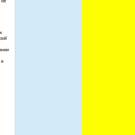
 не
х
рой
ании
 и