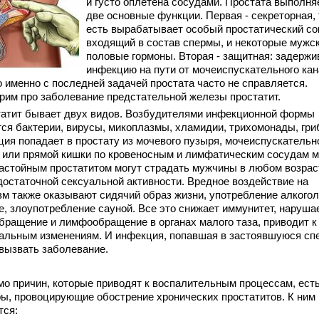
и густо оплетена сосудами. Простата выполня
две основные функции. Первая - секреторная, 
есть вырабатывает особый простатический со
входящий в состав спермы, и некоторые мужс
половые гормоны. Вторая - защитная: задержи
инфекцию на пути от мочеиспускательного кан
 именно с последней задачей простата часто не справляется.
рим про заболевание предстательной железы простатит.
тит бывает двух видов. Возбудителями инфекционной формы
ся бактерии, вирусы, микоплазмы, хламидии, трихомонады, гри
ия попадает в простату из мочевого пузыря, мочеиспускательн
 или прямой кишки по кровеносным и лимфатическим сосудам м
Застойным простатитом могут страдать мужчины в любом возрас
достаточной сексуальной активности. Вредное воздействие на
зм также оказывают сидячий образ жизни, употребление алкогол
е, злоупотребление сауной. Все это снижает иммунитет, наруша
бращение и лимфообращение в органах малого таза, приводит к
альным изменениям. И инфекция, попавшая в застоявшуюся спе
вызвать заболевание.
 причин, которые приводят к воспалительным процессам, ест
ы, провоцирующие обострение хронических простатитов. К ним
тся: