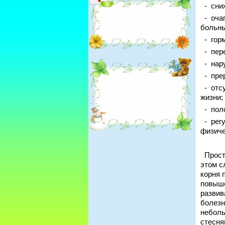
- сниж
- очаг
больны
- горм
- пер
- нару
- прер
- отсу
жизни;
- поло
- регу
физиче
Проста
этом с
корня 
повыше
развив
болезн
неболь
стесня