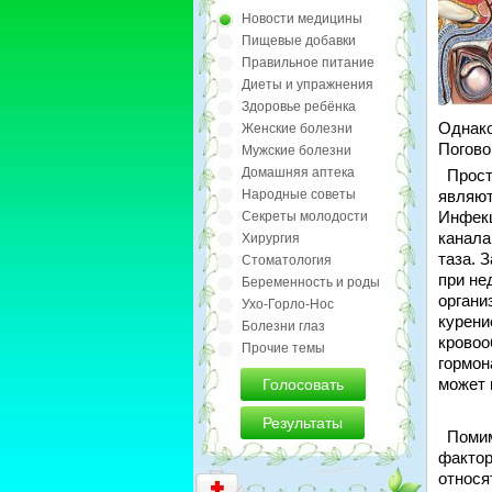
Новости медицины
Пищевые добавки
Правильное питание
Диеты и упражнения
Здоровье ребёнка
Однако
Женские болезни
Погово
Мужские болезни
Домашняя аптека
Проста
Народные советы
являют
Инфекц
Секреты молодости
канала
Хирургия
таза. 
Стоматология
при не
Беременность и роды
органи
Ухо-Горло-Нос
курени
Болезни глаз
кровоо
Прочие темы
гормон
может 
Голосовать
Результаты
Помимо
фактор
относя