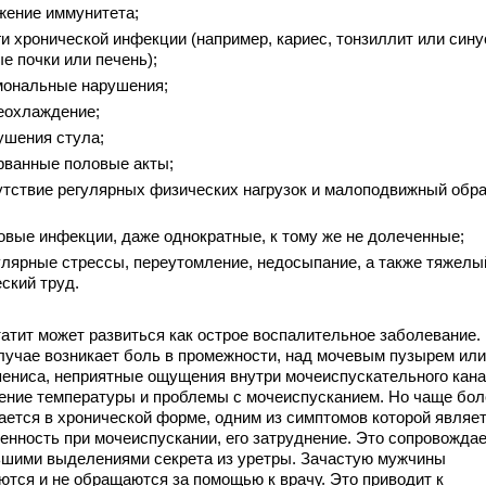
ение иммунитета;
и хронической инфекции (например, кариес, тонзиллит или сину
е почки или печень);
ональные нарушения;
еохлаждение;
шения стула;
ванные половые акты;
тствие регулярных физических нагрузок и малоподвижный обр
вые инфекции, даже однократные, к тому же не долеченные;
лярные стрессы, переутомление, недосыпание, а также тяжелы
ский труд.
тит может развиться как острое воспалительное заболевание.
лучае возникает боль в промежности, над мочевым пузырем или
пениса, неприятные ощущения внутри мочеиспускательного кана
ние температуры и проблемы с мочеиспусканием. Но чаще бол
ается в хронической форме, одним из симптомов которой являе
енность при мочеиспускании, его затруднение. Это сопровожда
шими выделениями секрета из уретры. Зачастую мужчины
ются и не обращаются за помощью к врачу. Это приводит к