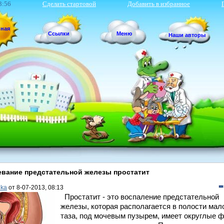
3:56
Сделать стартовой
Добавить в избранное
вная
Ссылки
Меню
Наши авторы
вание предстательной железы простатит
ika
от 8-07-2013, 08:13
Простатит - это воспаление предстательной
железы, которая располагается в полости мал
таза, под мочевым пузырем, имеет округлые 