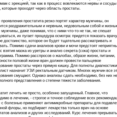
мам с эрекцией, так как в процесс вовлекаются нервы и сосуды
, которые проходят через область простаты.
проявления простатита резко портят характер мужчины, он
ится раздражительным и нервным, недовольным собой и жизнь
 мужчины, даже понимая, что с ними что-то не так, не спешат
оваться, их пугает процедура осмотра: придется показать врачу
е достоинство, которое он будет тщательно рассматривать и
ать. Помимо сдачи анализов крови и мочи предстоят неприятн
с взятия мазка из уретры и анализ секрета (сока) простаты и
грамма. Помимо расспросов о жалобах, образе жизни, питании,
рности половой жизни врач должен провести пальцевое
ование простаты через прямую кишку. Для полноты диагностики
лист назначит УЗИ ректальным датчиком. Многих мужчин все э
ования смущают. Однако анализы сдать необходимо, без них н
полного представления о степени тяжести заболевания.
тит лечить не просто, особенно запущенный. Главное, что
димо в лечении, - строгое и точное соблюдение всех рекоменда
 с болезнью применяют антимикробные препараты для подавле
нной флоры, но подбирает лекарства только врач на основе
татов анализов и других исследований. Курс лечения прерывать