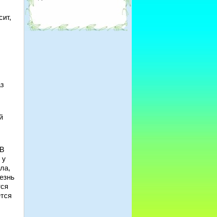
сит,
аз
й
 В
 у
ла,
езнь
тся
ется