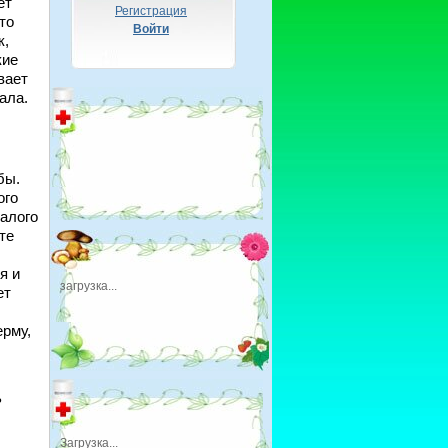
ет
Регистрация
то
Войти
к,
кие
вает
ала.
бы.
ого
алого
те
я и
загрузка...
ет
рму,
ь
Загрузка...