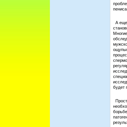
пробле
пениса
А еще 
станов
Многие
обслед
мужско
ощупыв
процес
спермо
регуля
исслед
специа
исслед
будет 
Проста
необхо
борьбе
патоге
резуль