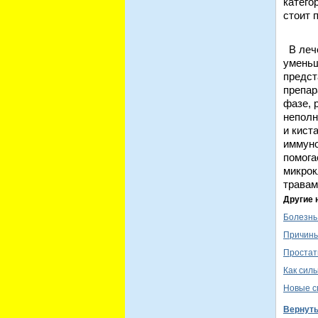
катего
стоит 
В лече
уменьш
предст
препар
фазе, 
неполн
и кист
иммуно
помога
микрок
травам
Другие 
Болезнь
Причины
Простат
Как сил
Новые с
Вернут