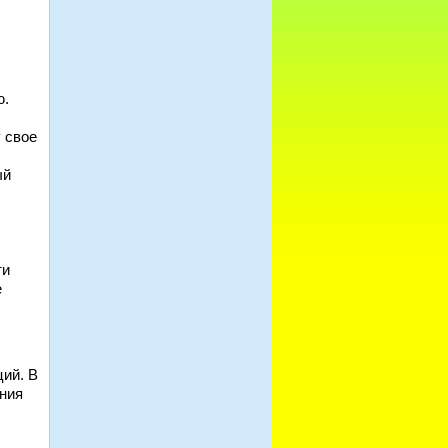
ю.
 свое
ый
ти
е
ций. В
ния