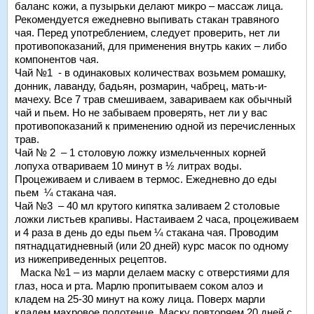
баланс кожи, а пузырьки делают микро – массаж лица.
Рекомендуется ежедневно выпивать стакан травяного
чая. Перед употреблением, следует проверить, нет ли
противопоказаний, для применения внутрь каких – либо
компонентов чая.
Чай №1 - в одинаковых количествах возьмем ромашку,
донник, лаванду, бадьян, розмарин, чабрец, мать-и-
мачеху. Все 7 трав смешиваем, завариваем как обычный
чай и пьем. Но не забываем проверять, нет ли у вас
противопоказаний к применению одной из перечисленных
трав.
Чай № 2 – 1 столовую ложку измельченных корней
лопуха отвариваем 10 минут в ½ литрах воды.
Процеживаем и сливаем в термос. Ежедневно до еды
пьем ¼ стакана чая.
Чай №3 – 40 мл крутого кипятка заливаем 2 столовые
ложки листьев крапивы. Настаиваем 2 часа, процеживаем
и 4 раза в день до еды пьем ¼ стакана чая. Проводим
пятнадцатидневный (или 20 дней) курс масок по одному
из нижеприведенных рецептов.
Маска №1 – из марли делаем маску с отверстиями для
глаз, носа и рта. Марлю пропитываем соком алоэ и
кладем на 25-30 минут на кожу лица. Поверх марли
кладем махровое полотенце. Маску повторяем 20 дней с