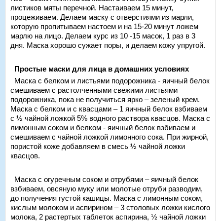
листиков мяты перечной. Настаиваем 15 минут,
процеживаем. Делаем маску с отверстиями из марли,
которую пропитываем настоем и на 15-20 минут ложем
марлю на лицо. Делаем курс из 10 -15 масок, 1 раз в 3
дня. Маска хорошо сужает поры, и делаем кожу упругой.
Простые маски для лица в домашних условиях
Маска с белком и листьями подорожника - яичный белок
смешиваем с растолченными свежими листьями
подорожника, пока не получиться ярко – зеленый крем.
Маска с белком и с квасцами – 1 яичный белок взбиваем
с ½ чайной ложкой 5% водного раствора квасцов. Маска с
лимонным соком и белком - яичный белок взбиваем и
смешиваем с чайной ложкой лимонного сока. При жирной,
пористой коже добавляем в смесь ½ чайной ложки
квасцов.
Маска с огуречным соком и отрубями – яичный белок
взбиваем, овсяную муку или молотые отруби разводим,
до получения густой кашицы. Маска с лимонным соком,
кислым молоком и аспирином – 3 столовых ложки кислого
молока, 2 растертых таблеток аспирина, ½ чайной ложки