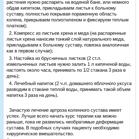
растения нужно распарить на водяной бане, или немного
обдав кипятком, прикладываем листья к больному
суставу, полностью покрывая пораженную область
колена, прикрываем полиэтиленом и фиксируем теплым
платком);
2. Компресс из листьев хрена и меда (на распаренные
листья хрена наносим тонкий слой натурального меда,
прикладываем к больному суставу, повязка аналогичная
как в первом случае);
3. Настойка из брусничных листков (2 ст.л.
измельченных листьев нужно залить 1 л кипяченой воды,
настоять около часа, принимать по 1/2 стакана 3 раза в
день);
4. Лечебный напиток (2 ч.л. домашнего яблочного уксуса
разводим в стакане теплой воды, принимать такой объем
напитка 3 раза на день).
Зачастую лечение артроза коленного сустава имеет
успех. Лучше всего начать курс терапии как можно
раньше, пока не развились необратимые деформации
сустава. В подобных случаях пациенту необходимо
хирургическое вмешательство.