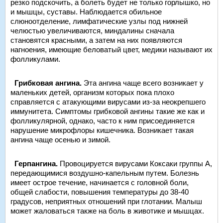
резко подскочить, а болеть будет не только горлышко, но
и мышцы, суставы. Наблюдается обильное
слюноотделение, лимфатические узлы под нижней
челюстью увеличиваются, миндалины сначала
становятся красными, а затем на них появляются
нагноения, имеющие беловатый цвет, медики называют их
фолликулами.
Грибковая ангина.
Эта ангина чаще всего возникает у
маленьких детей, организм которых пока плохо
справляется с атакующими вирусами из-за неокрепшего
иммунитета. Симптомы грибковой ангины такие же как и
фолликулярной, однако, часто к ним присоединяется
нарушение микрофлоры кишечника. Возникает такая
ангина чаще осенью и зимой.
Герпангина.
Провоцируется вирусами Коксаки группы А,
передающимися воздушно-капельным путем. Болезнь
имеет острое течение, начинается с головной боли,
общей слабости, повышения температуры до 38-40
градусов, неприятных отношений при глотании. Малыш
может жаловаться также на боль в животике и мышцах.