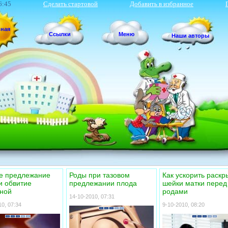
6:45
Сделать стартовой
Добавить в избранное
вная
Ссылки
Меню
Наши авторы
е предлежание
Роды при тазовом
Как ускорить раскр
и обвитие
предлежании плода
шейки матки перед
ной
родами
14-10-2010, 07:31
0, 07:34
9-10-2010, 08:20