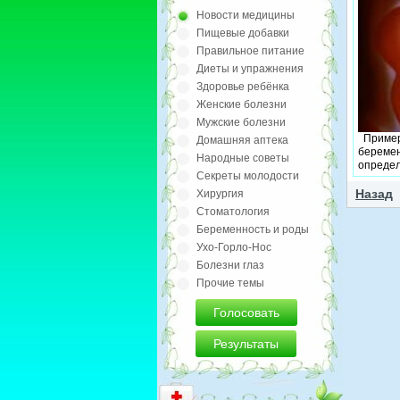
Новости медицины
Пищевые добавки
Правильное питание
Диеты и упражнения
Здоровье ребёнка
Женские болезни
Мужские болезни
Пример
Домашняя аптека
беремен
Народные советы
определ
Секреты молодости
плода п
головно
Хирургия
Назад
Нормал
Стоматология
головно
Беременность и роды
плода, 
родовым
Ухо-Горло-Нос
вперёд 
Болезни глаз
головки
Прочие темы
предлеж
обвитие
Голосовать
являютс
при кот
родам и
Результаты
должны 
тщател
врача.