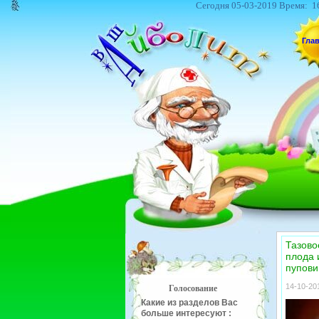
Сегодня 05-03-2019 Время:
1
Гла
Тазово
плода 
пупови
14-10-201
Голосование
Какие из разделов Вас
больше интересуют :