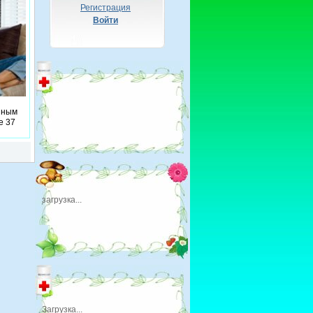
Регистрация
Войти
нным
е 37
ением
бывают
тся
а
загрузка...
.
Загрузка...