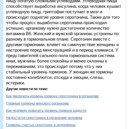
пищу богатую сложными углеводами. Углеводная пища
способствует выработке инсулина, когда человек кушает
углеводную пищу, триптофан поступает в мозг и
происходит поднятие уровня серотонина. Также для того
чтобы процесс выработки серотонина происходил
успешно, организму нужно достаточное количество
витамина В6. Женский и мужской организм, устроены по
разному в гормональном плане. Серотонин вместе с
другими гормонами, влияет на самочувствие женщины и
настроение перед менструацией и в период климакса. У
представителей сильного пола гормональная система
иная, мужчины более спокойны и менее склонны к
переживаниям, это происходит потому что у них
стабильный уровень гормонов. У женщин же гормоны
постоянно колеблются, отсюда и эмоции, слезы,
истерики.
Другие новости по теме:
Как увеличить уровень гормона серотонина в организме
Главные гормоны женского организма
Как человеку повысить уровень гормона радости
Недостаток серотонина в организме человека
Гормоны счастья серотонин и эндорфины