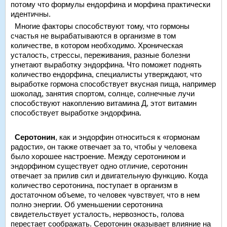
потому что формулы ендорфина и морфина практически
идентичны.
Многие факторы способствуют тому, что гормоны
счастья не вырабатываются в организме в том
количестве, в котором необходимо. Хроническая
усталость, стрессы, переживания, разные болезни
угнетают выработку эндорфина. Что поможет поднять
количество ендорфина, специалисты утверждают, что
выработке гормона способствует вкусная пища, например
шоколад, занятия спортом, солнце, солнечные лучи
способствуют накоплению витамина Д, этот витамин
способствует выработке эндорфина.
Серотонин
, как и эндорфин относиться к «гормонам
радости», он также отвечает за то, чтобы у человека
было хорошее настроение. Между серотонином и
эндорфином существует одно отличие, серотонин
отвечает за прилив сил и двигательную функцию. Когда
количество серотонина, поступает в организм в
достаточном объеме, то человек чувствует, что в нем
полно энергии. Об уменьшении серотонина
свидетельствует усталость, нервозность, голова
перестает соображать. Серотонин оказывает влияние на