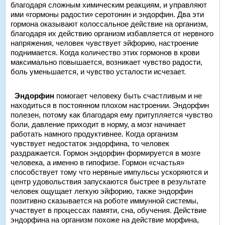
благодаря сложным химическим реакциям, и управляют
ими «гормоны радости» серотонин и эндорфин. Два эти
гормона оказывают колоссальное действие на организм,
благодаря их действию организм избавляется от нервного
напряжения, человек чувствует эйфорию, настроение
поднимается. Когда количество этих гормонов в крови
максимально повышается, возникает чувство радости,
боль уменьшается, и чувство усталости исчезает.
Эндорфин
помогает человеку быть счастливым и не
находиться в постоянном плохом настроении. Эндорфин
полезен, потому как благодаря ему притупляется чувство
боли, давление приходит в норму, а мозг начинает
работать намного продуктивнее. Когда организм
чувствует недостаток эндорфина, то человек
раздражается. Гормон эндорфин формируется в мозге
человека, а именно в гипофизе. Гормон «счастья»
способствует тому что нервные импульсы ускоряются и
центр удовольствия запускаются быстрее в результате
человек ощущает легкую эйфорию, также эндорфин
позитивно сказывается на роботе иммунной системы,
участвует в процессах памяти, сна, обучения. Действие
эндорфина на организм похоже на действие морфина,