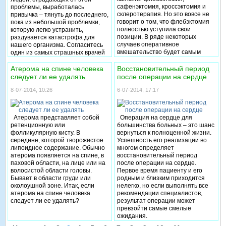
сафенэктомия, кроссэктомия и
проблемы, выработалась
склеротерапия. Но это вовсе не
привычка – тянуть до последнего,
говорит о том, что флебэктомия
пока из небольшой проблемки,
полностью уступила свои
которую легко устранить,
позиции. В ряде некоторых
раздувается катастрофа для
случаев оперативное
нашего организма. Согласитесь
вмешательство будет самым
один из самых страшных врачей
лучшим вариантом лечения
это проктолог. Так стоит ли
венозной недостаточности.
бояться операции? Или данная
Атерома на спине человека
Восстановительный период
Поэтому тема флебэктомия
процедура раз и навсегда
следует ли ее удалять
после операции на сердце
операция и послеоперационный
поможет вам устранить
период по-прежнему актуальна.
проблему?Геморрой отношение к
8-07-2014, 10:26
6-07-2014, 17:17
оперативным вмешательствам и
лечению должно быть серьезным
и должным образом обдуманным.
Атерома представляет собой
Операция на сердце для
ретенционную или
большинства больных – это шанс
фолликулярную кисту. В
вернуться к полноценной жизни.
середине, которой творожистое
Успешность его реализации во
липоидное содержание. Обычно
многом определяет
атерома появляется на спине, в
восстановительный период
паховой области, на лице или на
после операции на сердце.
волосистой области головы.
Первое время пациенту и его
Бывает в области груди или
родным и близким приходится
околоушной зоне. Итак, если
нелегко, но если выполнять все
атерома на спине человека
рекомендации специалистов,
следует ли ее удалять?
результат операции может
превзойти самые смелые
ожидания.