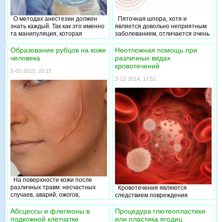
О методах анестезии должен
Пяточная шпора, хотя и
знать каждый. Так как это именно
является довольно неприятным
та манипуляция, которая
заболеванием, отличается очень
поможет избавиться от боли во
важным положительным
время выполнения операций, а
свойством: его легко
Образование рубцов на коже
Неотложная помощь при
также некоторых процедур.
диагностировать и оно
человека
различных видах
Основные методы
эффективно лечится. Пациенты с
кровотечений
обезболивания в медицине
пяточной шпорой говорят, что
5-01-2015, 20:15
включают в себя местную
чувствуют, словно в пятку воткнут
3-12-2014, 17:51
анестезию, проводниковую
гвоздь, вызывающий острую боль
анестезию, инфильтрационную
при опоре на ногу. Данное
анестезию, а также общую
заболевание человека
анестезию.
вызывается костным
разрастанием в виде шипа или
клина в области пяточной кости.
На поверхности кожи после
различных травм: несчастных
Кровотечения являются
случаев, аварий, ожогов,
следствием повреждения
хирургических операций, угревой
сосудистой стенки, и вытеканием
сыпи, - возникают рубцы. Итогом
крови из кровеносного русла.
Абсцессы и флегмоны в
Процедура глютеопластики
процесса заживления ран
Опасны данные состояния тем,
подкожной клетчатке
или пластика ягодиц