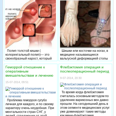
протяжении долгого времени
многими с абсолютным
(более 2 часов) сдавлены какой-
безразличием, но эти, крохотные
либо тяжестью (землёй,
пятнышки не так безобидны, как
обломками и др.)
может показаться на первый
взгляд. Опасность родинок на
теле человека заключается в
возможности, под воздействием
ряда факторов, стать причиной
кожного онкозаболевания.
Полип толстой кишки (
Шишки или косточки на ногах, в
колоректальный полип)— это
медицине называющиеся
своеобразный нарост, который
вальгусной деформацией стопы
может возникнуть на внутренней
– это часто встречающееся
поверхности, как правило
заболевание, которым страдают
Геморрой отношение к
Флебэктомия операция и
ободочной или прямой кишки.
в основном женщины. Причины
оперативным
послеоперационный период
Заболевание полипоз толстой
их появление достаточно
вмешательствам и лечению
кишки чаще всего не
широки. У мужчин это
9-07-2014, 20:30
сопровождается какими-либо
заболевание встречается всего в
15-07-2014, 09:51
симптомами. Другими словами,
15% случаев, причем может
«мясистые наросты», часто
возникнуть исключительно после
То время когда флебэктомия
выявляются на
травм стопы. Это объясняется
считалась основным методом по
профилактическом обследовании
тем, что связки и кости у мужчин
удалению варикозных вен давно
Проблема геморроя сугубо
либо оперативном
эластичнее и крепче.
прошли. На сегодняшний день в
личная для каждого, и по своему
вмешательстве вызванном
этом сегменте медицинских услуг
характеру очень неудобная. При
другой причиной.
уже доминируют такие методы
ментальности стран СНГ, у
как мини-флебэктомия,
людей, страдающих от этой