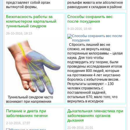
представляет собой орган
рельефе живота или абсолютное
вытянутой формы,
равнодушие к складкам в районе
расположенный сверху задней
талии – крайности, которые не
стенки брюшной полости. Он
обязательны в вопросе ухода за
Безопасность работы за
Способы сохранить вес
состоит из ткани, которая
собственной фигурой. Истина
компьютером карпальный
после похудения
представлена связанными
лежит посередине: плоский
туннельный синдром
мелкими протоками,
живот является профилактикой
9-10-2016, 18:48
помогающими выводить в
различных заболеваний.
26-10-2016, 19:13
полость кишечника
Желающим создать свой плоский
панкреатический сок.
живот секреты и уход за фигурой
Сбросить лишний вес не
необходимо связывать с
сложно, не вернуть назад
возрастными особенностями
потерянные килограммы – целая
строения тела.
наука. Для того чтобы
подтвердить эту теорию, были
проведены исследования итогов
похудения 800 людей, которые
на протяжении 4 лет неустанно
боролись с избыточным весом.
Результаты шокируют – 130
человек справились с
поставленной задачей,
остальные 670, мало того, что
Туннельный синдром часто
вернулись в исходное
возникает при напряжении
положение, но еще и набрали по
отдельных групп мышц, которые
несколько килограммов. Помимо
вызывают сдавливание нерва в
Питание и диета при
Дыхательная гимнастика при
этого, исследования показали,
туннеле (нервном канале).
заболеваниях печени
заболеваниях органов
что, когда человек полностью
Сегодня это заболевание
дыхания
меняет свой рацион питание и
наиболее часто встречается у
2-10-2016, 17:07
убирает с него те или иные
людей, чья работа связана с
21-09-2016, 21:01