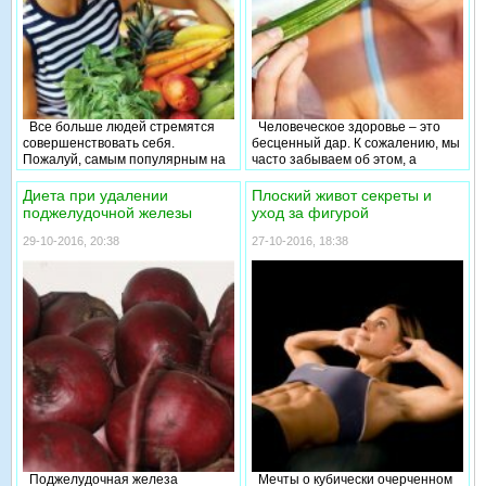
диеты, и «После».
Все больше людей стремятся
Человеческое здоровье – это
совершенствовать себя.
бесценный дар. К сожалению, мы
Пожалуй, самым популярным на
часто забываем об этом, а
сегодняшний день остается
вспоминаем тогда, когда
похудение. В современной
сталкиваемся с его серьезными
Диета при удалении
Плоский живот секреты и
литературе и на интернет сайтах
нарушениями. Согласитесь, что
поджелудочной железы
уход за фигурой
предлагается множество
гораздо проще заботиться о
способов и методов, которые
своем здоровье своевременно,
29-10-2016, 20:38
27-10-2016, 18:38
обещают умопомрачительный
пока оно не доставляет нам
результат.
хлопот, чем пытаться излечиться
от серьезного, наработанного за
годы жизни, недуга.
Поджелудочная железа
Мечты о кубически очерченном