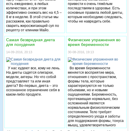
есть ежедневно, в любых
привести к очень тяжёлым
количествах, и при этом
последствиям в здоровье. Есть
эффективно снижать вес на 4,5 –
основные правила любой диеты,
8 кг в неделю. В этой статье мы
которым необходимо следовать,
расскажем, как правильно
чтобы не навредить себе.
сварить жиросжигающий суп по
рецепту от клиники Майо.
Самая безвредная диета
Физические упражнения во
для похудения
время беременности
14-09-2016, 20:13
30-08-2016, 19:13
У нас худеют все, кому не лень.
Во время беременности
На диеты садятся олигархи,
меняется восприятие мира,
модели, актеры. Но что собой
отношения с пространством,
представляет та или иная
формы тела, которые
диета? Во-первых, диета – это
характеризуются не только
осознанное ограничение себя в
объемами, но и новыми
каком-либо продукте.
ощущениями. Беременность,
протекающая нормально, без
осложнений является
нормальным физиологическим
состоянием. Тело требует
определенного ухода и заботы
для поддержания формы, тонуса
мышц, удовлетворительного
общего состояния организма.