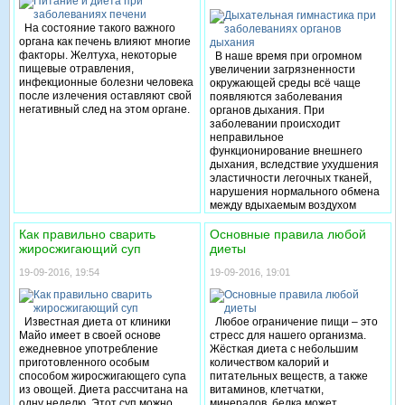
продукты, это негативно
долгим пребыванием за
сказывается на иммунитете,
компьютером. У тех людей, кто не
На состояние такого важного
может спровоцировать сахарный
соблюдает безопасность работы
органа как печень влияют многие
диабет, а иногда, в редких
за компьютером карпальный
факторы. Желтуха, некоторые
В наше время при огромном
случаях, инфаркт или инсульт. И
туннельный синдром
пищевые отравления,
увеличении загрязненности
все же существуют способы
проявляется довольно часто -
инфекционные болезни человека
окружающей среды всё чаще
сохранить вес после похудения,
практически у каждого второго
после излечения оставляют свой
появляются заболевания
которые не сказываются на
человека.
негативный след на этом органе.
органов дыхания. При
здоровье.
заболевании происходит
неправильное
функционирование внешнего
дыхания, вследствие ухудшения
эластичности легочных тканей,
нарушения нормального обмена
между вдыхаемым воздухом
(альвеолярным) и кровью,
уменьшение проводимости
Как правильно сварить
Основные правила любой
бронхов. Последнее происходит
жиросжигающий суп
диеты
за счёт происходящих спазмов
19-09-2016, 19:54
бронхов, утолщения их стенок,
19-09-2016, 19:01
закупорки бронхов, что
происходит при высоком
выделении слизи и мокроты.
Известная диета от клиники
Любое ограничение пищи – это
Майо имеет в своей основе
стресс для нашего организма.
ежедневное употребление
Жёсткая диета с небольшим
приготовленного особым
количеством калорий и
способом жиросжигающего супа
питательных веществ, а также
из овощей. Диета рассчитана на
витаминов, клетчатки,
одну неделю. Этот суп можно
минералов, белка может