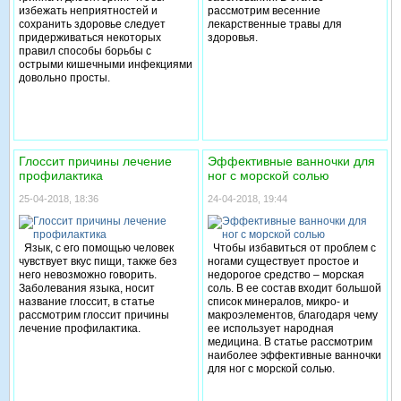
избежать неприятностей и
рассмотрим весенние
сохранить здоровье следует
лекарственные травы для
придерживаться некоторых
здоровья.
правил способы борьбы с
острыми кишечными инфекциями
довольно просты.
Глоссит причины лечение
Эффективные ванночки для
профилактика
ног с морской солью
25-04-2018, 18:36
24-04-2018, 19:44
Язык, с его помощью человек
Чтобы избавиться от проблем с
чувствует вкус пищи, также без
ногами существует простое и
него невозможно говорить.
недорогое средство – морская
Заболевания языка, носит
соль. В ее состав входит большой
название глоссит, в статье
список минералов, микро- и
рассмотрим глоссит причины
макроэлементов, благодаря чему
лечение профилактика.
ее использует народная
медицина. В статье рассмотрим
наиболее эффективные ванночки
для ног с морской солью.