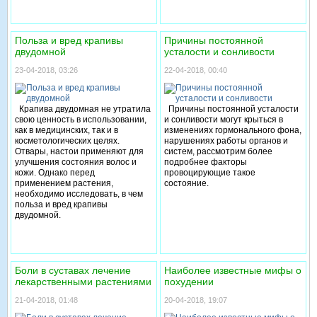
Польза и вред крапивы
Причины постоянной
двудомной
усталости и сонливости
23-04-2018, 03:26
22-04-2018, 00:40
Крапива двудомная не утратила
Причины постоянной усталости
свою ценность в использовании,
и сонливости могут крыться в
как в медицинских, так и в
изменениях гормонального фона,
косметологических целях.
нарушениях работы органов и
Отвары, настои применяют для
систем, рассмотрим более
улучшения состояния волос и
подробнее факторы
кожи. Однако перед
провоцирующие такое
применением растения,
состояние.
необходимо исследовать, в чем
польза и вред крапивы
двудомной.
Боли в суставах лечение
Наиболее известные мифы о
лекарственными растениями
похудении
21-04-2018, 01:48
20-04-2018, 19:07