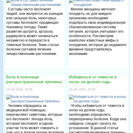
Суставы часто беспокоят
Многие женщины мечтают
людей, они жалуются на ноющую
похудеть, но для каждого
или сильную боль, некоторых
организма необходимо
суставы беспокоят предвещая
подобрать свою индивидуальную
перемену погоды. Также
сбалансированную систему
развитие артрита, артроза,
питания, которая учитывает его
радикулита может начинаться
особенности. Рассмотрим
незаметно и перерасти в
наиболее известные мифы о
тяжелые болезни. Тема статьи
похудении, которые до недавнего
болезни суставов лечение
времени представлялись
лекарственными растениями.
аксиомами.
Боль в пояснице
Избавиться от тяжести в
распространенные причины
ногах на долгие годы
18-04-2018, 18:35
16-04-2018, 20:39
Человек обращаясь за
Чтобы избавиться от тяжести в
медицинской помощью,
ногах на долгие годы,
перечисляет симптомы, которые
необходимо определить
его беспокоят. Иногда боль,
первопричину болезни. Когда она
которая беспокоит в одном
найдена, следует начать ее
участке тела может говорить о
устранение. В данной статье
том, что в другом органе возникли
рассмотрим возможные причины,