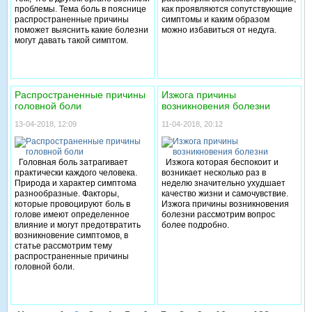
проблемы. Тема боль в пояснице
как проявляются сопутствующие
распространенные причины
симптомы и каким образом
поможет выяснить какие болезни
можно избавиться от недуга.
могут давать такой симптом.
Распространенные причины
Изжога причины
головной боли
возникновения болезни
13-04-2018, 12:09
11-04-2018, 20:12
Головная боль затрагивает
Изжога которая беспокоит и
практически каждого человека.
возникает несколько раз в
Природа и характер симптома
неделю значительно ухудшает
разнообразные. Факторы,
качество жизни и самочувствие.
которые провоцируют боль в
Изжога причины возникновения
голове имеют определенное
болезни рассмотрим вопрос
влияние и могут предотвратить
более подробно.
возникновение симптомов, в
статье рассмотрим тему
распространенные причины
головной боли.