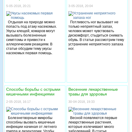
5-05-2018, 20:21
3-05-2018, 20:04
Отдыхая на природе можно
Потливость ног вызывает не
попасть под атаку насекомых.
только неприятный запах,
Укусы клещей, комаров могут
человек может чувствовать
вызывать болезненные
дискомфорт, стыдиться снимать
симптомы и привести к
обувь. В статье рассмотрим тему
аллергическим реакциям. В
устранение неприятного запаха
статье обсудим тему укусы
ног.
насекомых первая помощь.
Способы борьбы с острыми
Весенние лекарственные
кишечными инфекциями
травы для здоровья
2-05-2018, 16:17
30-04-2018, 19:33
Болезнетворные микробы
Весной появляются первые
способны вызвать кишечные
лекарственные растения,
инфекции начиная от летнего
которые излечивают много
гриппа и дизентерии. Чтобы
заболеваний. В статье