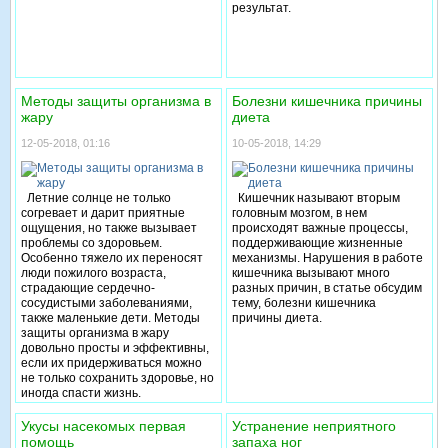
результат.
Методы защиты организма в
Болезни кишечника причины
жару
диета
12-05-2018, 01:16
10-05-2018, 14:29
Летние солнце не только
Кишечник называют вторым
согревает и дарит приятные
головным мозгом, в нем
ощущения, но также вызывает
происходят важные процессы,
проблемы со здоровьем.
поддерживающие жизненные
Особенно тяжело их переносят
механизмы. Нарушения в работе
люди пожилого возраста,
кишечника вызывают много
страдающие сердечно-
разных причин, в статье обсудим
сосудистыми заболеваниями,
тему, болезни кишечника
также маленькие дети. Методы
причины диета.
защиты организма в жару
довольно просты и эффективны,
если их придерживаться можно
не только сохранить здоровье, но
иногда спасти жизнь.
Укусы насекомых первая
Устранение неприятного
помощь
запаха ног