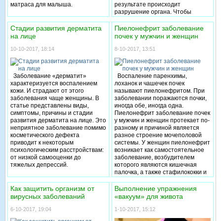
матраса для малыша.
результате происходит
Как лечить острую кишечную
разрушение органа. Чтобы
инфекцию, и как не допустить
избежать таких проблем,
такой проблемы, рассмотрим в
необходимо знать причины
Стадии развития дерматита
Пиелонефрит заболевание
сегодняшней статье.
возникновения заболеваний
на лице
почек у мужчин и женщин
печени, познакомиться с
профилактическими методами.
10-10-2017, 18:14
8-10-2017, 13:51
Заболевание «дерматит»
Воспаление паренхимы,
характеризуется воспалением
лоханок и чашечек почек
кожи. И страдают от этого
называют пиелонефритом. При
заболевания чаще женщины. В
заболевании поражаются почки,
статье представлены виды,
иногда обе, иногда одна.
симптомы, причины и стадии
Пиелонефрит заболевание почек
развития дерматита на лице. Это
у мужчин и женщин протекает по-
неприятное заболевание помимо
разному и причиной является
косметического дефекта
разное строение мочеполовой
приводит к некоторым
системы. У женщин пиелонефрит
психологическим расстройствам:
возникает как самостоятельное
от низкой самооценки до
заболевание, возбудителем
тяжелых депрессий.
которого являются кишечная
палочка, а также стафилококки и
стрептококки. У мужчин,
воспаление почек протекает как
Как защитить организм от
Выполнение упражнения
вторичное заболевание, как
вирусных заболеваний
«вакуум» для живота
осложнение другой
инфекционной болезни.
6-10-2017, 19:04
1-10-2017, 15:12