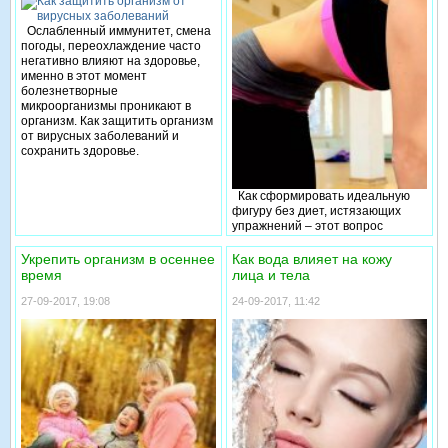
Ослабленный иммунитет, смена
погоды, переохлаждение часто
негативно влияют на здоровье,
именно в этот момент
болезнетворные
микроорганизмы проникают в
организм. Как защитить организм
от вирусных заболеваний и
сохранить здоровье.
Как сформировать идеальную
фигуру без диет, истязающих
упражнений – этот вопрос
интересует мужчин и женщин.
Правильное выполнение
Укрепить организм в осеннее
Как вода влияет на кожу
упражнения «вакуум» для живота
время
лица и тела
незаменимый помощник в
решении такой проблемы, как
27-09-2017, 19:08
24-09-2017, 11:42
выпирающий живот. Благодаря
этому упражнению,
осуществляется нагрузка на
внутренние поперечные мышцы
и много раздельные мышцы
живота. Поперечные мышцы
заслуживают большего
внимания. Они развиты меньше
других мышц, а выполняют