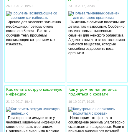
которые могут с вами произойти
26-10-2017, 19:50
23-10-2017, 20:38
в путешествии на суше или на
море.
Зрение для человека жизненно
Тыквенные семечки полезны как
необходимо, поэтому очень
детям, так и взрослым. Особенно
важно его беречь. В статье
велика польза тыквенных
обсудим тему проблемы
семечек для женского организма.
возникающие со зрением как
А дело в том, что в составе семян
избежать.
имеются вещества, которые
способны оздоровить весь
организм.
Как лечить острую кишечную
Как утром не напрягаясь
инфекцию
подняться с кровати
21-10-2017, 19:41
16-10-2017, 19:23
При хорошем иммунитете у
Неоспорим тот факт, что
человека кишечным инфекциям
соблюдение режима благотворно
сложно попасть в организм.
сказывается на здоровье. Если в
Содержание лизоцима в слюне
привычку вкоренился поздний