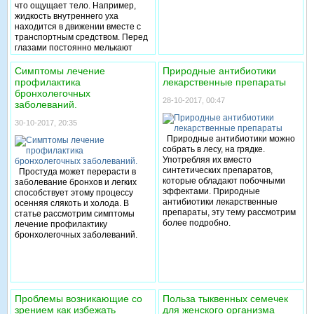
что ощущает тело. Например,
жидкость внутреннего уха
находится в движении вместе с
транспортным средством. Перед
глазами постоянно мелькают
предметы, а мышцы глаз при
этом находятся в состоянии
Симптомы лечение
Природные антибиотики
покоя. Мозг не может понять
профилактика
лекарственные препараты
происходящего. Если человек
бронхолегочных
находится в замкнутом
28-10-2017, 00:47
заболеваний.
пространстве (каюта теплохода,
лифт), несоответствие
30-10-2017, 20:35
восприятия происходит от
Природные антибиотики можно
находящихся вокруг
собрать в лесу, на грядке.
неподвижных предметов и
Употребляя их вместо
ощущения «качки», которая
синтетических препаратов,
Простуда может перерасти в
повторяется снова и снова. Что
которые обладают побочными
заболевание бронхов и легких
же происходит дальше. Мозг,
эффектами. Природные
способствует этому процессу
получив неправильный импульс,
антибиотики лекарственные
осенняя слякоть и холода. В
а также несоответственное
препараты, эту тему рассмотрим
статье рассмотрим симптомы
зрительное ощущение решает,
более подробно.
лечение профилактику
что у вас галлюцинация, а виной
бронхолегочных заболеваний.
всему попадание яда в организм
и от него необходимо срочно
избавиться (то есть
распрощаться с завтраком,
обедом или ужином). Наши
эффективные советы от
Проблемы возникающие со
Польза тыквенных семечек
укачивания в транспорте помогут
зрением как избежать
для женского организма
справиться с неприятностями,