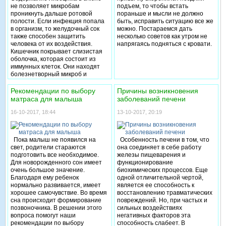
не позволяет микробам
подъем, то чтобы встать
проникнуть дальше ротовой
пораньше и мысли не должно
полости. Если инфекция попала
быть, исправить ситуацию все же
в организм, то желудочный сок
можно. Постараемся дать
также способен защитить
несколько советов как утром не
человека от их воздействия.
напрягаясь подняться с кровати.
Кишечник покрывает слизистая
оболочка, которая состоит из
иммунных клеток. Они находят
болезнетворный микроб и
«включают» иммунную защиту
организма. С помощью
Рекомендации по выбору
Причины возникновения
лактобактерий, бифидобактерий
матраса для малыша
заболеваний печени
микрофлора кишечника
уничтожает инфекцию. Но
16-10-2017, 18:44
13-10-2017, 20:19
бывает так, что иммунная
система дает сбой. Причиной
ослабленного иммунитета может
Пока малыш не появился на
Особенность печени в том, что
стать болезнь, нехватка
свет, родители стараются
она соединяет в себе работу
витаминов, нарушение режима
подготовить все необходимое.
железы пищеварения и
питания. В таком случае
Для новорожденного сон имеет
функционирование
микробы, беспрепятственно
очень большое значение.
биохимических процессов. Еще
попадая в организм (с немытых
Благодаря ему ребенок
одной отличительной чертой,
рук, зараженной воды,
нормально развивается, имеет
является ее способность к
некачественно обработанных
хорошее самочувствие. Во время
восстановлению травматических
пищевых продуктов), начинают
сна происходит формирование
повреждений. Но, при частых и
свою активную
позвоночника. В решении этого
сильных воздействиях
жизнедеятельность. Они
вопроса помогут наши
негативных факторов эта
размножаются и приводят к
рекомендации по выбору
способность слабеет. В
острым кишечным заболеваниям.