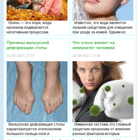
сложную задачу по поддержке
внутренних органов в нужном
положении. Выполняя это
упражнение, вы достигнете
развития данной мышцы,
Осень — это пора, когда
Известно, что вода является
получите плоский живот и
организм подвергается
лучшим средством для очищения
правильную осанку.
негативным процессам.
при уходе за кожей. Одним из
Обостряются хронические
условий сохранения красоты и
заболевания, также некоторые
молодости кожи является
Причины вальгусной
Что плохо влияет на
страдают депрессией. Как
удаление загрязнений с ее
деформации стопы
иммунитет человека
укрепить организм в осеннее
поверхности. Вместе с тем
время, вопрос, который требует
необходимо знать, как правильно
21-09-2017, 17:37
20-09-2017, 17:36
подробного рассмотрения.
использовать воду. Рассмотрим
подробнее, как вода влияет на
кожу лица и тела.
Вальгусная деформация стопы
Иммунная система это главный
характеризуется отклонением
защитник организма от влияния
большого пальца ноги и
разных факторов которые
выпиранием косточки наружу.
разрушают здоровье. Что плохо