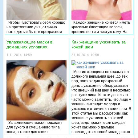
дорогие салоны красоты.
Чтобы чувствовать себя хорошо
Каждой женщине хочется иметь
на протяжении дня, отлично
красивые блестящие волосы,
выглядеть и быть в прекрасном
крепкие ногти и чистую кожу. На
настроении, необходимо
рынке производители
высыпаться. Но в наше время
предлагают широкий выбор
Увлажняющие маски в
Как женщине ухаживать за
очень многие люди не могут
косметических средств для ухода
домашних условиях
кожей шеи
заснуть, начинают
за кожей лица и тела. Однако
подсаживаться на снотворные
достаточно ли только этих
1-11-2014, 14:59
31-10-2014, 19:58
препараты и теряют
средств чтобы кожа выглядела
возможность получать
красиво? Конечно, недостаточно.
удовольствие от естественного
Если ваша диета не содержит
Многие женщины не оказывают
сна.
питательные вещества,
должного внимания шее, до тех
минералы, витамины то даже
пор, пока в один прекрасный
лучшие косметические средства
день с ужасом не обнаруживают
не окажут должного эффекта.
что внешний вид шеи в несколько
Продукты которые улучшают
раз хуже лица. Кстати довольно
кожу волосы и ногти состоят из
часто можно заметить, что лицо у
определенных полезных
женщин выглядит молодо и
компонентов, которые нужны
ухожено в отличие от кожи шеи. В
быть в ежедневном рационе.
этой статье мы рассмотрим, как
женщине ухаживать за кожей
Увлажняющие маски подходят
шеи, ведь практически каждая
для сухого и смешанного типа
хочет как можно дольше
кожи, а также для кожи с
наслаждаться своей молодостью
морщинами. Однако зимой в
и красотой. Есть несколько