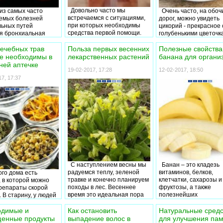
Довольно часто мы
з самых часто
Очень часто, на обоч
встречаемся с ситуациями,
емых болезней
дорог, можно увидеть
при которых необходимы
ьных путей
цикорий - прекрасное 
средства первой помощи.
я бронхиальная
голубенькими цветочк
Головная, зубная боль,
которая имеет
растение, которое в 
спазмы в животе, ожоги
ский характер и
названо «невеста сол
ечебных трав
Польза первых весенних
Полезные свойства
порезы, при всех этих
ждается регулярной
Многие люди глубоко
е необходимы в
лекарственных растений
банана для органи
неприятностях могут помочь
й и приступами
заблуждаются, считая
ей аптечке
средства которые
19-02-2017, 17:28
12-02-2017, 18:50
 воздуха. Как
цикорий одним из
находятся в домашней
, для того чтобы не
многочисленных нико
7, 17:37
аптечке. Сегодня обсудим,
ть таких приступов,
нужных сорняков. Кон
как правильно
ки вынуждены
мало кто знает, что ли
укомплектовать домашнюю
но употреблять
цветы и корень данно
аптечку.
ьные лекарства,
растения (длинна бол
 не способны
м) богаты на полезны
ью избавлять от
легкоусвояемые орга
 но имеют побочные
вещества: полисахар
. К вашему
инулина, белки, витам
ю альтернативное
В, В1, В2 и В3, органи
 проблемы, не
кислоты, а также
е на здоровье
микроэлементы и
С наступлением весны мы
Банан – это кладезь
них органов:
макроэлементы. Имен
радуемся теплу, зеленой
витаминов, белков,
го дома есть
 бронхиальной
благодаря такому
травке и конечно планируем
клетчатки, сахарозы и
, в которой можно
натуральными
необычайному составу
походы в лес. Весеннее
фруктозы, а также
репараты скорой
ами.
цикорий очень популя
время это идеальная пора
полезнейших
 В старину, у людей
народной медицине. 
чтобы начать собирать
микроэлементов и
таблеток в
данной статье мы
разные лечебные растения,
макроэлементов. Име
ении были лечебные
одимые и
Как остановить
Натуральные средс
рассмотрим полезны
которые могут пригодиться
этом уникальном сост
которые оказывали
енные продукты
выпадение волос в
для улучшения па
свойства цикория и ег