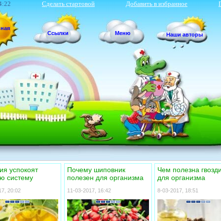
4:22
Сделать стартовой
Добавить в избранное
вная
Ссылки
Меню
Наши авторы
ия успокоят
Почему шиповник
Чем полезна гвозд
ю систему
полезен для организма
для организма
7, 20:02
11-03-2017, 16:42
8-03-2017, 18:51