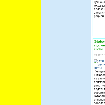
Помимо 
кухню б
должны 
когда вы
нежелан
полезен
Употреб
захотите
самым д
рацион.
силы и 
с болез
немножк
менее 5 
Ученые 
недоста
организ
Эффек
восприи
удален
гриппу 
кисты
заболев
19-12-201
Увидев 
щиколот
на запя
примерн
уплотне
падать 
вероятн
которая
онколог
заболев