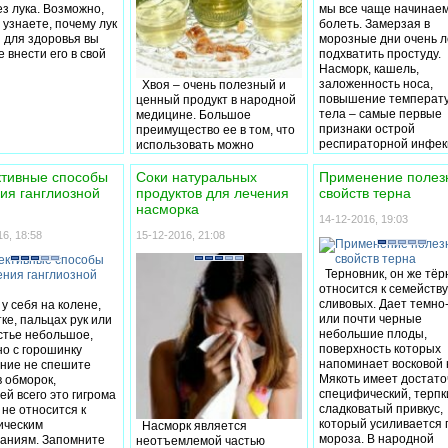
этого, заболев, вы
ез лука. Возможно,
мы все чаще начинае
кошелек остался дома
забыть о
 узнаете, почему лук
болеть. Замерзая в
Такие случаи, когда
ии кушать.
 для здоровья вы
морозные дни очень л
вспомнить важную
лять пищу, тем
 внести его в свой
подхватить простуду.
информацию не явля
авая организму
Насморк, кашель,
возможным, можно
энергию для борьбы
заложенность носа,
Хвоя – очень полезный и
перечислять долго, но
нями, пусть по
повышение температ
ценный продукт в народной
они как правило вызы
о, но часто (не
тела – самые первые
медицине. Большое
раздражение, огорчен
раз на день).
признаки острой
преимущество ее в том, что
злость на себя и
доказали, что
респираторной инфек
использовать можно
окружающих. Так вот 
ток калорий делает
народе именуемой
круглый год: весной –
того, чтобы этого изб
м более
простудой. Сама по с
молоденькие побеги, зимой
тивные способы
Соки натуральных
Применение полез
свою память нужно хо
мчивым к простуде,
простуда не так уж и
и осенью – вполне зрелые.
ия ганглиозной
продуктов для лечения
свойств терна
раз в год подпитывать
и инфекционным
страшна, достаточно
Отправляетесь на прогулку
насморка
Предлагаю вашему
аниям.
отлежаться дома с кр
в лес? Не забудьте набрать
14-12-2016, 19:03
вниманию натуральн
горячего чая и все пр
с собой ароматных иголочек
6, 18:58
15-12-2016, 21:08
средства для улучше
за несколько дней. Но
или сосновых веточек. Даже
памяти и повышения
заболевание коварно 
среди всех современных
мозговой активности.
Терновник, он же тёр
что может вызвать
сильнодействующих
относится к семейств
осложнения в виде
медикаментов, полезные
сливовых. Дает темно
у себя на колене,
воспаления легких, ос
свойства и рецепты из хвои,
или почти черные
ке, пальцах рук или
пиелонефрита, да и с
вряд ли найдется подобный
небольшие плоды,
стье небольшое,
тоже может достаться.
по свойствам препарат,
поверхность которых
о с горошинку
правило, медики в это
который быстро оказал бы
напоминает восковой 
ние не спешите
случае назначают
воздействие на организм.
Мякоть имеет достат
в обморок,
жаропонижающие
специфический, терпк
ей всего это гигрома
препараты. Мы же,
сладковатый привкус,
 не относится к
рекомендуем проводи
который усиливается 
ическим
Насморк является
лечение простуды
мороза. В народной
аниям. Запомните
неотъемлемой частью
доступными средства