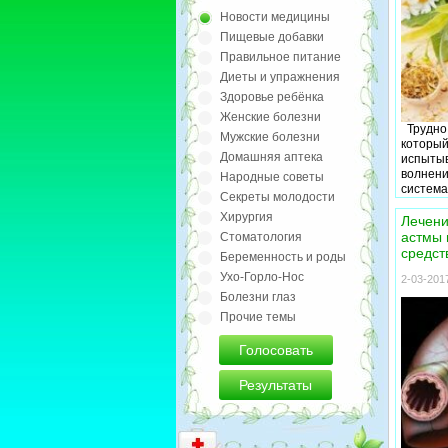
Новости медицины
Пищевые добавки
Правильное питание
Диеты и упражнения
Здоровье ребёнка
Женские болезни
Трудно 
Мужские болезни
который
Домашняя аптека
испытыв
волнени
Народные советы
система
Секреты молодости
за пере
Хирургия
людей, 
Лечени
ссор, к
астмы 
Стоматология
на рабо
средст
Беременность и роды
испорче
Ухо-Горло-Нос
принос
2-03-2017
транспор
Болезни глаз
перепал
Прочие темы
того чт
существ
Голосовать
лекарст
но они 
привыка
Результаты
побочны
Сегодня
как леч
успокоя