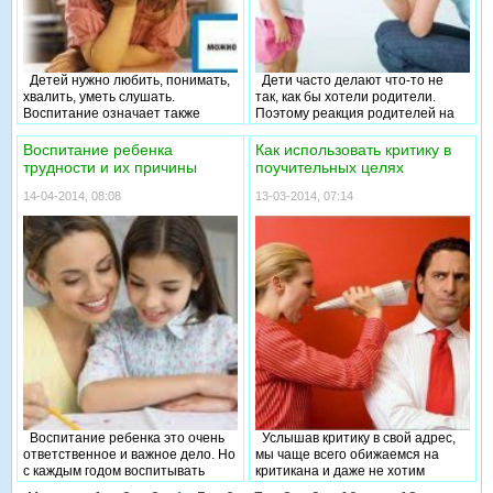
Детей нужно любить, понимать,
Дети часто делают что-то не
хвалить, уметь слушать.
так, как бы хотели родители.
Воспитание означает также
Поэтому реакция родителей на
дисциплину и послушание.
ошибки ребенка может быть
Поэтому вполне логично, что
слишком бурной. Как научится
Воспитание ребенка
Как использовать критику в
должны также существовать
правильно реагировать и главное
трудности и их причины
поучительных целях
родительские требования и
не травмировать детей? Об этом
правила для детей. И дети в свою
пойдет речь в данной статье.
14-04-2014, 08:08
13-03-2014, 07:14
очередь должны этим правилам
следовать и выполнять
определенные родительские
требования.
Воспитание ребенка это очень
Услышав критику в свой адрес,
ответственное и важное дело. Но
мы чаще всего обижаемся на
с каждым годом воспитывать
критикана и даже не хотим
детей становиться все труднее.
продолжать дельнейшее