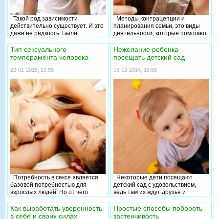
Такой род зависимости
Методы контрацепции и
действительно существует. И это
планирования семьи, это виды
даже не редкость. Были
деятельности, которые помогают
проведены исследования,
неженатым мужчинам,
которые показали, что почти 6%
незамужним женщинам, а также
Тип сексуального
Нежелание ребенка
людей постоянно думают о сексе.
семейным парам избежать
темперамента человека
посещать детский сад
Это явление называют в
нежелательной беременности,
медицинских кругах
родить желанных детей,
22-01-2015, 19:55
16-12-2014, 16:55
гиперсексуальностью.
регулировать временные
промежутки между
беременностями,
контролировать выбор времени
рождения детей в зависимости
от возраста родителей и других
факторов, определить
количество детей в семье.
Потребность в сексе является
Некоторые дети посещают
базовой потребностью для
детский сад с удовольствием,
взрослых людей. Но от чего
ведь там их ждут друзья и
зависит совместимость
веселые игры. Другие малыши
партнеров? Каждый из нас хотя
идут в детский сад с неохотой.
Как выработать уверенность
Простые способы побороть
бы однажды задумывался о
Для третьих пребывание в
в себе и своих силах
застенчивость